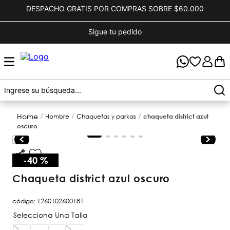
DESPACHO GRATIS POR COMPRAS SOBRE $60.000
Sigue tu pedido
hombre
chaquetas y parkas
chaqueta district azul
oscuro
-
40 %
chaqueta district azul oscuro
código
:
1260102600181