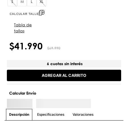
S
M
L
XL
CALCULAR TALLE
Tabla de
tallas
$
41
.
990
$
69
.
990
6 cuotas sin interés
AGREGAR AL CARRITO
Calcular Envío
Especificaciones
Valoraciones
Descripción