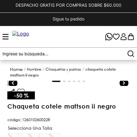
DESPACHO GRATIS POR COMPRAS SOBRE $60.000
Sigue tu pedido
hombre
chaquetas y parkas
chaqueta cotele
mattson ii negro
-
50 %
chaqueta cotele mattson ii negro
código
:
1260102600228