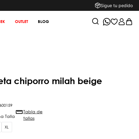
Sigue tu pedido
EK
OUTLET
BLOG
600159
Tabla de
tallas
XL