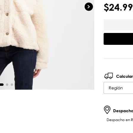
$
24
.
99
Calcular
Región
Despachos
Despacho en RM 