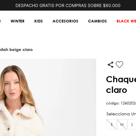
DESPACHO GRATIS POR COMPRAS SOBRE $60.000
R
WINTER
KIDS
ACCESORIOS
CAMBIOS
BLACK WE
milah beige claro
chaqueta chiporro milah beige
claro
código
:
1260202
S
M
L