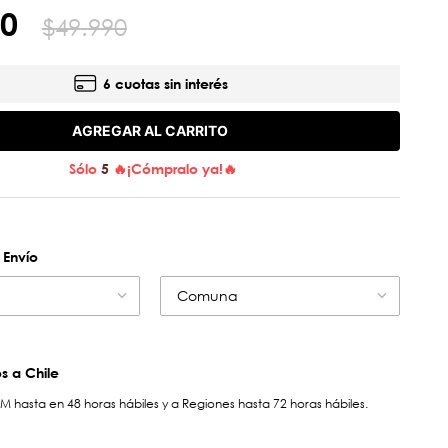
0
$
49
.
990
6 cuotas sin interés
AGREGAR AL CARRITO
Sólo
5
🔥¡Cómpralo ya!🔥
 Envío
Comuna
 a Chile
hasta en 48 horas hábiles y a Regiones hasta 72 horas hábiles.