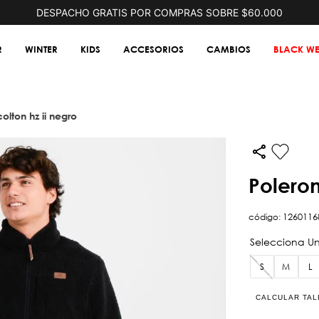
DESPACHO GRATIS POR COMPRAS SOBRE $60.000
R
WINTER
KIDS
ACCESORIOS
CAMBIOS
BLACK WE
colton hz ii negro
polero
código
:
1260116
S
M
L
CALCULAR TAL