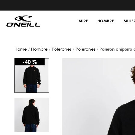
SURF
HOMBRE
MUJE
hombre
polerones
polerones
poleron chiporro 
-
40 %