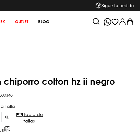
Sigue tu pedido
EK
OUTLET
BLOG
n chiporro colton hz ii negro
800348
Tabla de
XL
tallas
LE