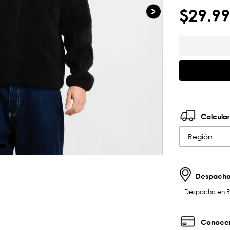
$
29
.
99
Calcular
Región
Despachos
Despacho en RM 
Conocer