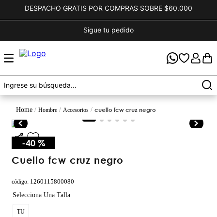
DESPACHO GRATIS POR COMPRAS SOBRE $60.000
Sigue tu pedido
cuello fcw cruz negro
hombre
accesorios
-
40 %
cuello fcw cruz negro
1260115800080
código
:
TU