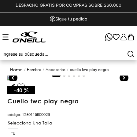
DESPACHO GRATIS POR COMPRAS SOBRE $60.000
Sigue tu pedido
hombre
accesorios
cuello fwc play negro
-
40 %
cuello fwc play negro
código
:
1260115800028
TU