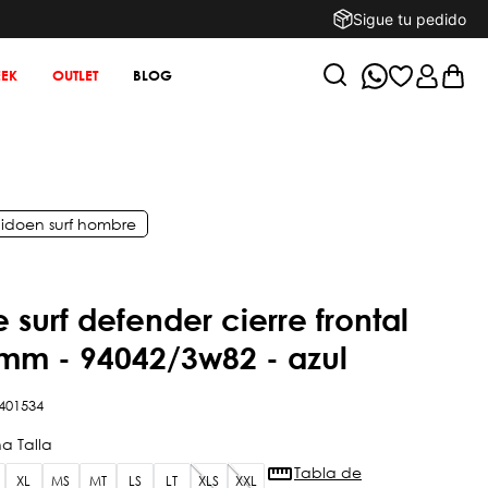
Sigue tu pedido
EK
OUTLET
BLOG
ido
en
surf hombre
3mm - 94042/3w82 - azul
401534
Tabla de
XL
MS
MT
LS
LT
XLS
XXL