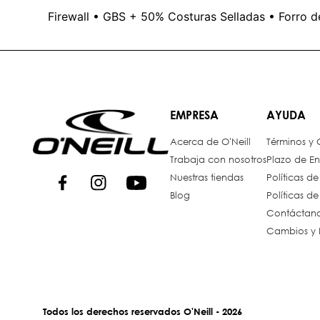
Firewall • GBS + 50% Costuras Selladas • Forro de
EMPRESA
AYUDA
Acerca de O'Neill
Términos y
Trabaja con nosotros
Plazo de En
Nuestras tiendas
Políticas d
Blog
Políticas d
Contáctan
Cambios y 
Todos los derechos reservados O'Neill - 2026