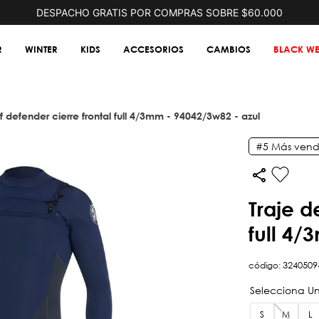
DESPACHO GRATIS POR COMPRAS SOBRE $60.000
R
WINTER
KIDS
ACCESORIOS
CAMBIOS
BLACK WE
urf defender cierre frontal full 4/3mm - 94042/3w82 - azul
#5
Más vend
traje de surf defender cierre frontal
full 4/
código
:
3240509
S
M
L