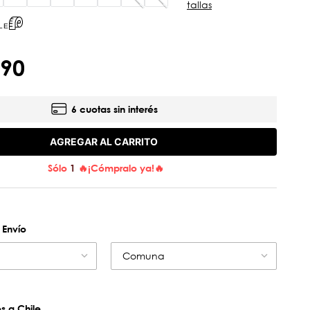
tallas
LE
90
6 cuotas sin interés
AGREGAR AL CARRITO
Sólo
1
🔥¡Cómpralo ya!🔥
 Envío
Comuna
 a Chile