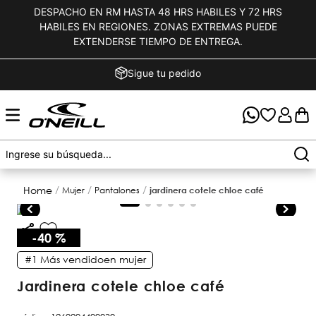
DESPACHO EN RM HASTA 48 HRS HABILES Y 72 HRS
HABILES EN REGIONES. ZONAS EXTREMAS PUEDE
EXTENDERSE TIEMPO DE ENTREGA.
Sigue tu pedido
mujer
pantalones
jardinera cotele chloe café
-
40 %
#1
Más vendido
en
mujer
jardinera cotele chloe café