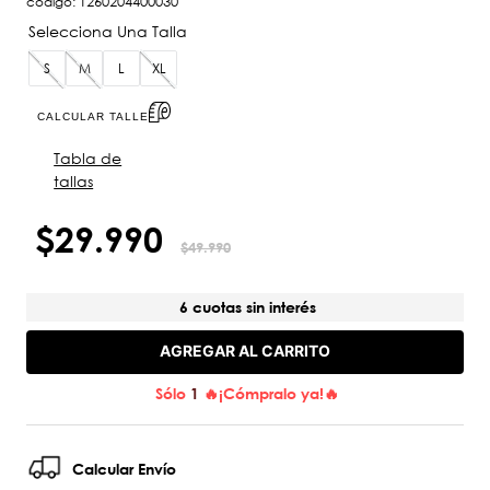
código
:
1260204400030
S
M
L
XL
CALCULAR TALLE
Tabla de
tallas
$
29
.
990
$
49
.
990
6 cuotas sin interés
AGREGAR AL CARRITO
Sólo
1
🔥¡Cómpralo ya!🔥
Calcular Envío