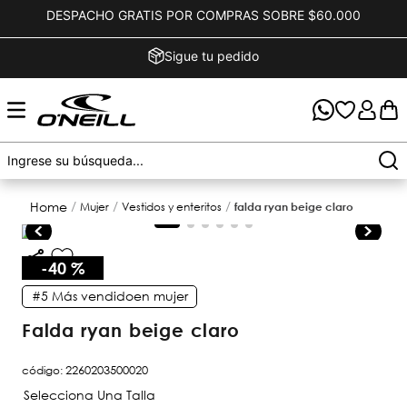
DESPACHO GRATIS POR COMPRAS SOBRE $60.000
Sigue tu pedido
mujer
vestidos y enteritos
falda ryan beige claro
-
40 %
#5
Más vendido
en
mujer
falda ryan beige claro
código
:
2260203500020