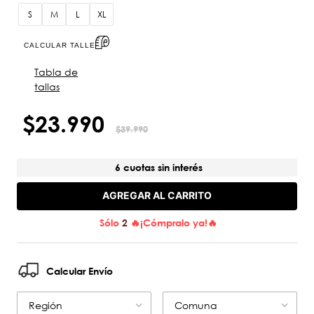
S
M
L
XL
CALCULAR TALLE
Tabla de
tallas
$
23
.
990
$
39
.
990
6 cuotas sin interés
AGREGAR AL CARRITO
Sólo
2
🔥¡Cómpralo ya!🔥
Calcular Envío
Región
Comuna