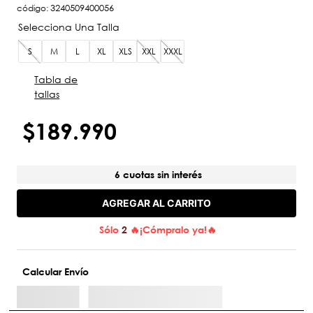
código
:
3240509400056
S
M
L
XL
XLS
XXL
XXXL
Tabla de
tallas
$
189
.
990
6 cuotas sin interés
AGREGAR AL CARRITO
Sólo
2
🔥¡Cómpralo ya!🔥
Calcular Envío