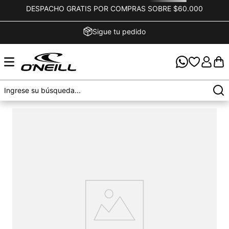
DESPACHO GRATIS POR COMPRAS SOBRE $60.000
Sigue tu pedido
OOPS!
o encontramos ningún resultado para
love_psycho_one_1_5mm_accesorio_t23pe036001_neg
¿Qué debo hacer?
Comprueba los términos ingresados
Intenta utilizar una sola palabra
Utiliza términos genéricos en la búsqueda