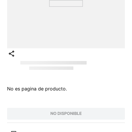
Intenta buscar sinónimos del término deseado
¡EXPLORA NUESTRO CATÁLOGO!
VALORES QUE INSPIRAN
PARA UNA VIDA AUTÉNTICA
Conoce nuestra filosofía O'Neill, nacida del
amor por el surf y la naturaleza. Inspiramos
a vivir la vida al máximo con autenticidad
y pasión. Somos más que una marca de
ropa; somos una comunidad que valora la
innovación, la juventud y la protección del
planeta. Desde nuestras raíces , hemos
evolucionado para ofrecerte productos