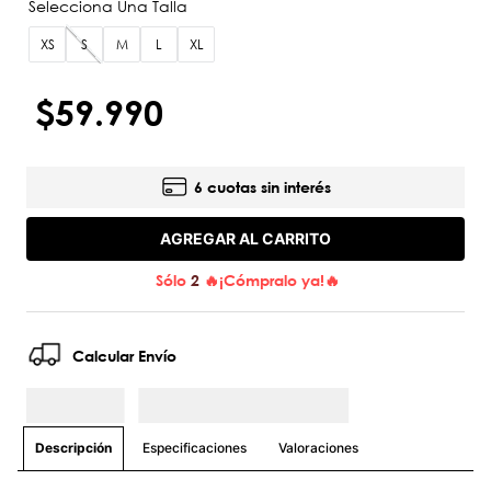
XS
S
M
L
XL
$
59
.
990
6 cuotas sin interés
AGREGAR AL CARRITO
Sólo
2
🔥¡Cómpralo ya!🔥
Calcular Envío
Especificaciones
Valoraciones
Descripción