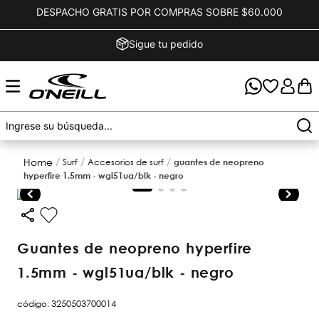
DESPACHO GRATIS POR COMPRAS SOBRE $60.000
Sigue tu pedido
surf
accesorios de surf
guantes de neopreno
hyperfire 1.5mm - wgl51ua/blk - negro
guantes de neopreno hyperfire
1.5mm - wgl51ua/blk - negro
código
:
3250503700014