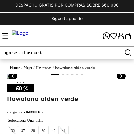
DESPACHO GRATIS POR COMPRAS SOBRE $60.000
Sigue tu pedido
hawaiana aiden verde
mujer
hawaianas
-
50 %
hawaiana aiden verde
2260608001870
código
:
36
37
38
39
40
41