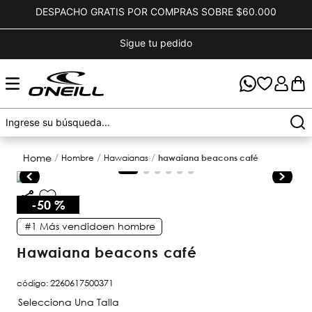
DESPACHO GRATIS POR COMPRAS SOBRE $60.000
Sigue tu pedido
hombre
hawaianas
hawaiana beacons café
-
50 %
#1
Más vendido
en
hombre
hawaiana beacons café
código
:
2260617500371