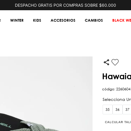
DESPACHO GRATIS POR COMPRAS SOBRE $60.000
R
WINTER
KIDS
ACCESORIOS
CAMBIOS
BLACK WE
hawai
código
:
2260604
35
36
37
CALCULAR TAL