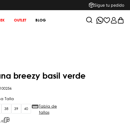
Sigue tu pedido
EK
OUTLET
BLOG
ana breezy basil verde
100256
Tabla de
38
39
40
tallas
LE