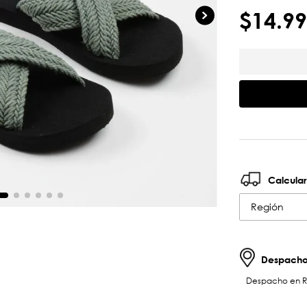
$
14
.
99
Calcular
Región
Despachos
Despacho en RM 