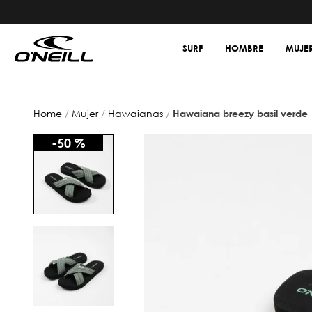
SURF
HOMBRE
MUJE
mujer
hawaianas
hawaiana breezy basil verde
-
50 %