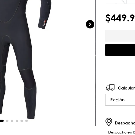
$
449
.
9
Calcular
Región
Despachos
Despacho en RM 