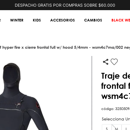
DESPACHO GRATIS POR COMPRAS SOBRE $60.000
R
WINTER
KIDS
ACCESORIOS
CAMBIOS
BLACK WE
urf hyper fire x cierre frontal full w/ hood 5/4mm - wsm4c7ma/002 ne
traje de surf hyper fire x cierre
frontal
wsm4c
código
:
3250509
S
M
L