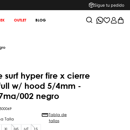
Sigue tu pedido
EK
OUTLET
BLOG
gro
 full w/ hood 5/4mm -
7ma/002 negro
500069
Tabla de
tallas
XL
MS
MT
LS