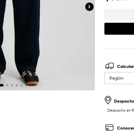
Calcular
Región
Despachos
Despacho en RM 
Conocer