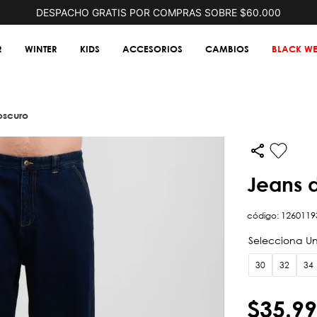
DESPACHO GRATIS POR COMPRAS SOBRE $60.000
R
WINTER
KIDS
ACCESORIOS
CAMBIOS
BLACK WE
oscuro
jeans 
código
:
1260119
30
32
34
$
35
.
99