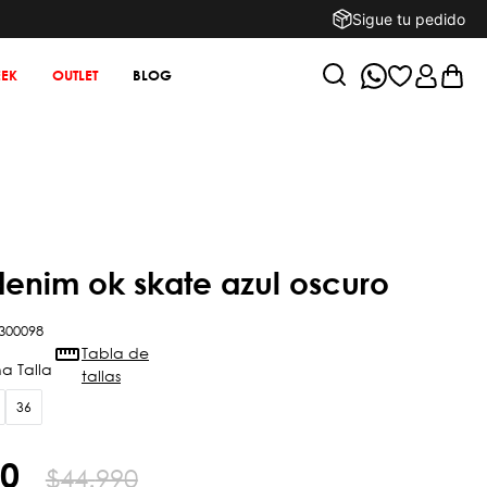
Sigue tu pedido
EK
OUTLET
BLOG
denim ok skate azul oscuro
300098
Tabla de
tallas
36
0
$
44
.
990