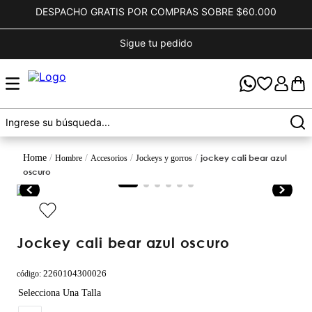
DESPACHO GRATIS POR COMPRAS SOBRE $60.000
Sigue tu pedido
jockey cali bear azul
hombre
accesorios
jockeys y gorros
oscuro
jockey cali bear azul oscuro
2260104300026
código
: