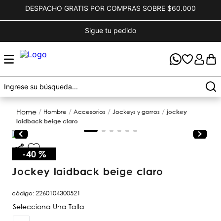
DESPACHO GRATIS POR COMPRAS SOBRE $60.000
Sigue tu pedido
hombre
accesorios
jockeys y gorros
jockey
laidback beige claro
-
40 %
jockey laidback beige claro
código
:
2260104300521