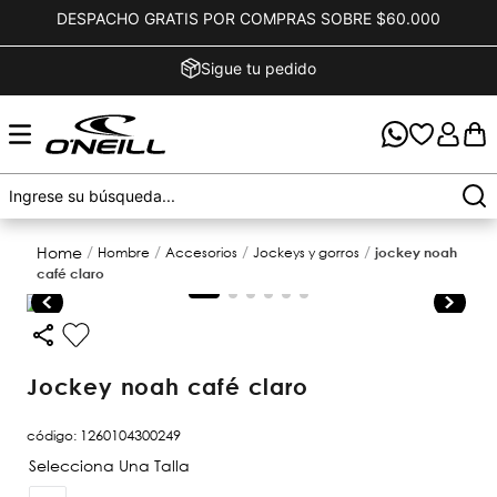
DESPACHO GRATIS POR COMPRAS SOBRE $60.000
Sigue tu pedido
hombre
accesorios
jockeys y gorros
jockey noah
café claro
jockey noah café claro
código
:
1260104300249