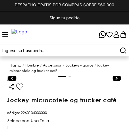
DESPACHO GRATIS POR COMPRAS SOBRE $60.000
Sigue tu pedido
hombre
accesorios
jockeys y gorros
jockey
microcotele og trucker café
jockey microcotele og trucker café
código
:
2260104300330