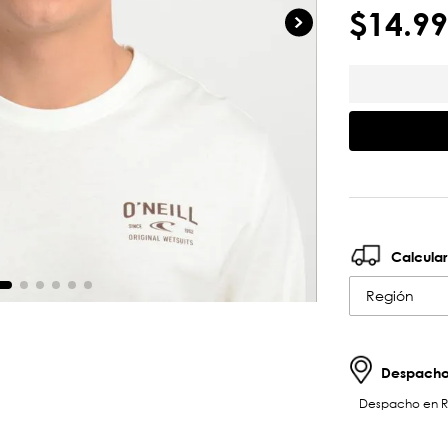
$
14
.
99
Calcular
Región
Despachos
Despacho en RM 