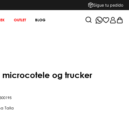
Sigue tu pedido
EK
OUTLET
BLOG
300195