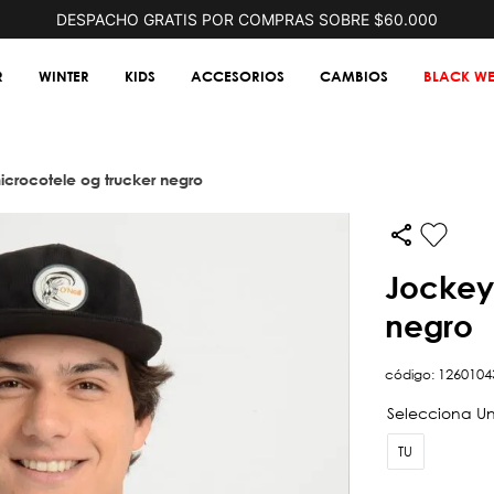
DESPACHO GRATIS POR COMPRAS SOBRE $60.000
R
WINTER
KIDS
ACCESORIOS
CAMBIOS
BLACK WE
icrocotele og trucker negro
jockey microcotele og trucker
negro
código
:
1260104
TU