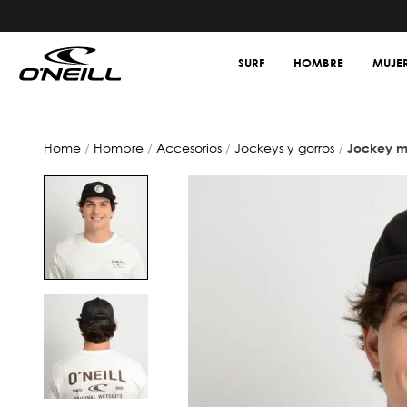
SURF
HOMBRE
MUJE
hombre
accesorios
jockeys y gorros
jockey m