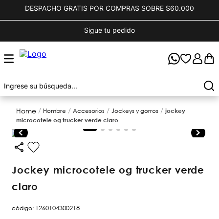
DESPACHO GRATIS POR COMPRAS SOBRE $60.000
Sigue tu pedido
hombre
accesorios
jockeys y gorros
jockey
microcotele og trucker verde claro
jockey microcotele og trucker verde
claro
código
:
1260104300218