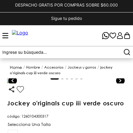
DESPACHO GRATIS POR COMPRAS SOBRE $60.000
Sigue tu pedido
hombre
accesorios
jockeys y gorros
jockey
o'riginals cup iii verde oscuro
jockey o'riginals cup iii verde oscuro
código
:
1260104300317