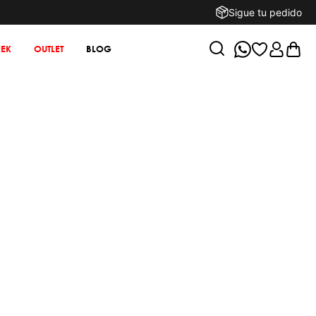
Sigue tu pedido
EK
OUTLET
BLOG