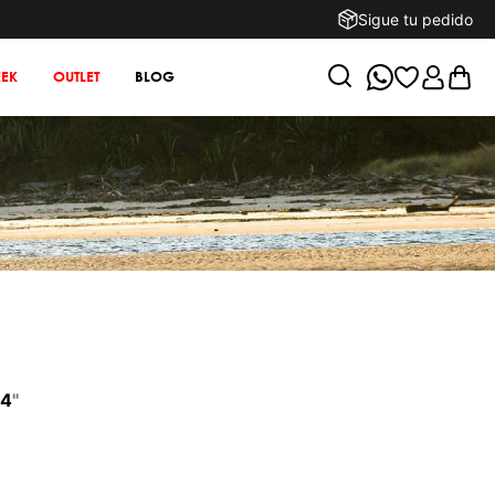
Sigue tu pedido
EK
OUTLET
BLOG
24
"