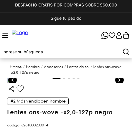
DESPACHO GRATIS POR COMPRAS SOBRE $60.000
Sigue tu pedido
hombre
accesorios
lentes de sol
lentes ons-wove
-x2,0-127p negro
#2
Más vendido
en
hombre
lentes ons-wove -x2,0-127p negro
código
:
3251000200014