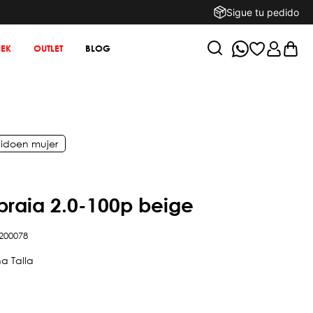
Sigue tu pedido
EK
OUTLET
BLOG
ido
en
mujer
 praia 2.0-100p beige
200078