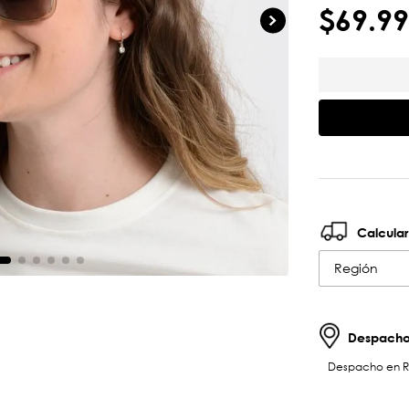
$
69
.
99
Calcular
Región
Despachos
Despacho en RM 