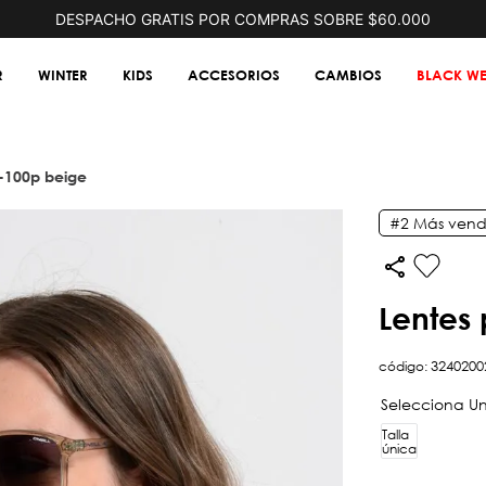
DESPACHO GRATIS POR COMPRAS SOBRE $60.000
R
WINTER
KIDS
ACCESORIOS
CAMBIOS
BLACK WE
0-100p beige
#2
Más vend
lentes
código
:
3240200
Talla
única