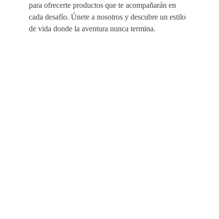
para ofrecerte productos que te acompañarán en
cada desafío. Únete a nosotros y descubre un estilo
de vida donde la aventura nunca termina.
EMPRESA
AYUDA
SUSCRÍBETE Y ENTÉRATE DE LAS ÚLTIMAS