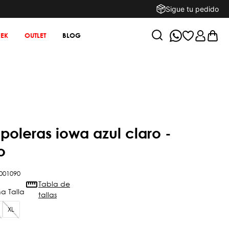
Sigue tu pedido
EK
OUTLET
BLOG
o
001090
Tabla de
tallas
XL