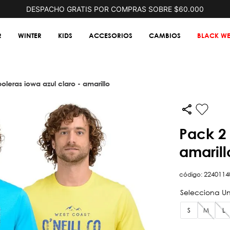
DESPACHO GRATIS POR COMPRAS SOBRE $60.000
R
WINTER
KIDS
ACCESORIOS
CAMBIOS
BLACK WE
poleras iowa azul claro - amarillo
pack 2 poleras iowa azul claro -
amarill
código
:
2240114
S
M
L