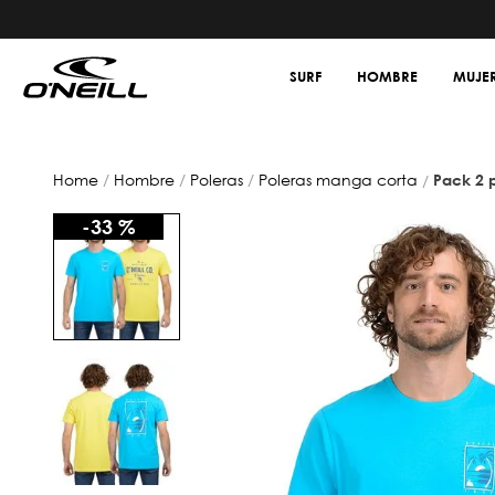
SURF
HOMBRE
MUJE
hombre
poleras
poleras manga corta
pack 2 
-
33 %