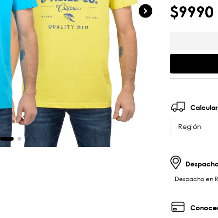
$
9990
Calcular
Región
Despachos
Despacho en RM 
Conocer