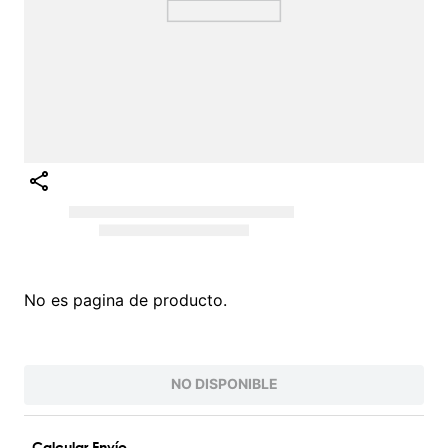
Intenta buscar sinónimos del término deseado
¡EXPLORA NUESTRO CATÁLOGO!
VALORES QUE INSPIRAN
PARA UNA VIDA AUTÉNTICA
Conoce nuestra filosofía O'Neill, nacida del
amor por el surf y la naturaleza. Inspiramos
a vivir la vida al máximo con autenticidad
y pasión. Somos más que una marca de
ropa; somos una comunidad que valora la
innovación, la juventud y la protección del
planeta. Desde nuestras raíces , hemos
evolucionado para ofrecerte productos