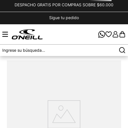
DESPACHO GRATIS POR COMPRAS SOBRE $60.000
Sigue tu pedido
OOPS!
No encontramos ningún resultado para "
pantalon-
fwc-cruz-cargo-snow-pants-negro
"
¿Qué debo hacer?
Comprueba los términos ingresados
Intenta utilizar una sola palabra
Utiliza términos genéricos en la búsqueda