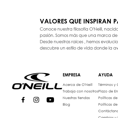
VALORES QUE INSPIRAN 
Conoce nuestra filosofía O'Neill, nacid
pasión. Somos más que una marca de r
Desde nuestras raíces , hemos evoluc
descubre un estilo de vida donde la a
EMPRESA
AYUDA
Acerca de O'Neill
Términos y
Trabaja con nosotros
Plazo de En
Nuestras tiendas
Políticas d
Blog
Políticas d
Contáctan
Cambios y 