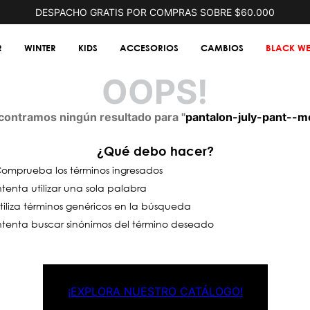
DESPACHO GRATIS POR COMPRAS SOBRE $60.000
R
WINTER
KIDS
ACCESORIOS
CAMBIOS
BLACK WE
OOPS!
contramos ningún resultado para "
pantalon-july-pant--
¿Qué debo hacer?
omprueba los términos ingresados
ntenta utilizar una sola palabra
tiliza términos genéricos en la búsqueda
ntenta buscar sinónimos del término deseado
¡EXPLORA NUESTRO CATÁLOGO!