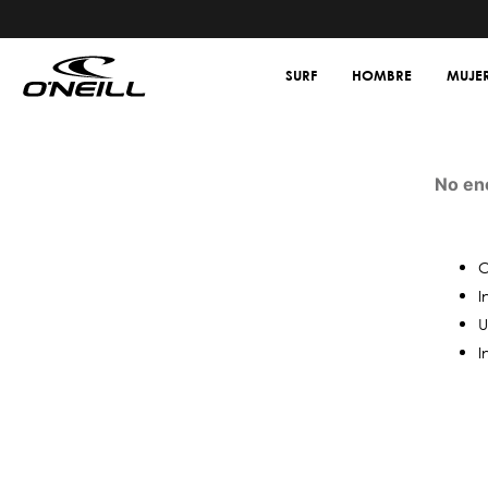
SURF
HOMBRE
MUJE
No en
C
I
U
I