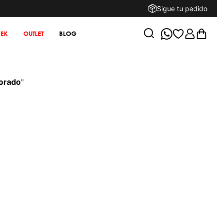
Sigue tu pedido
EK
OUTLET
BLOG
morado
"