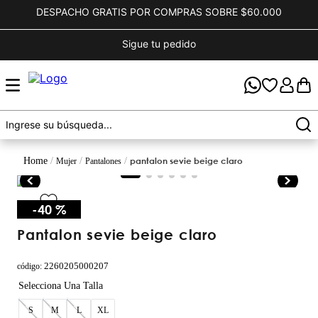
DESPACHO GRATIS POR COMPRAS SOBRE $60.000
Sigue tu pedido
pantalon sevie beige claro
mujer
pantalones
-
40 %
pantalon sevie beige claro
2260205000207
código
:
S
M
L
XL