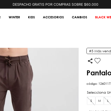
DESPACHO GRATIS POR COMPRAS SOBRE $60.000
R
WINTER
KIDS
ACCESORIOS
CAMBIOS
BLACK WE
#5
Más vend
pantal
código
:
1260117
S
M
L