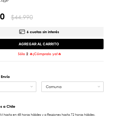
LE
0
$
44
.
990
6 cuotas sin interés
AGREGAR AL CARRITO
Sólo
2
🔥¡Cómpralo ya!🔥
 Envío
Comuna
 a Chile
hasta en 48 horas hábiles y a Regiones hasta 72 horas hábiles.