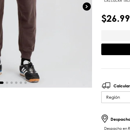
CALCULAR TAL
$
26
.
99
Calcular
Región
Despachos
Despacho en RM 