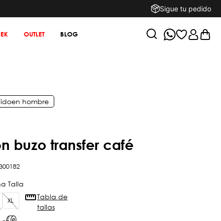
Sigue tu pedido
EK
OUTLET
BLOG
ido
en
hombre
on buzo transfer café
300182
Tabla de
XL
tallas