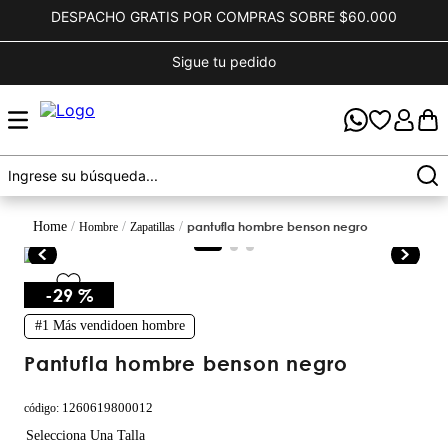
DESPACHO GRATIS POR COMPRAS SOBRE $60.000
Sigue tu pedido
pantufla hombre benson negro
hombre
zapatillas
-
29 %
#1
Más vendido
en
hombre
pantufla hombre benson negro
1260619800012
código
: