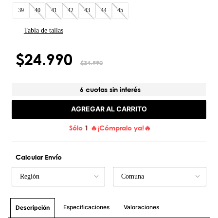
39
40
41
42
43
44
45
Tabla de tallas
$
24
.
990
$
34
.
990
6 cuotas sin interés
AGREGAR AL CARRITO
Sólo
1
🔥¡Cómpralo ya!🔥
Calcular Envío
Región
Comuna
Especificaciones
Valoraciones
Descripción