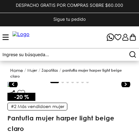
DESPACHO GRATIS POR COMPRAS SOBRE $60.000
Sigue tu pedido
mujer
zapatillas
pantufla mujer harper light beige
claro
-
20 %
#2
Más vendido
en
mujer
pantufla mujer harper light beige
claro