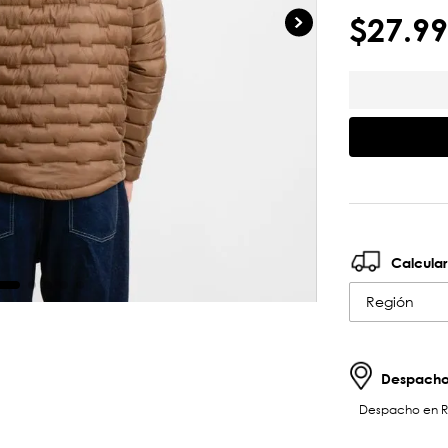
$
27
.
99
Calcular
Región
Despachos
Despacho en RM 