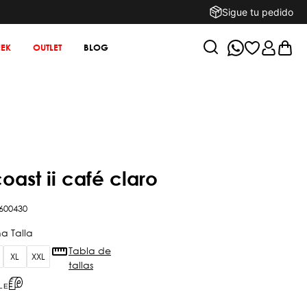
Sigue tu pedido
EK
OUTLET
BLOG
coast ii café claro
600430
Tabla de
XL
XXL
tallas
LE