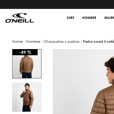
SURF
HOMBRE
MUJE
hombre
chaquetas y parkas
parka coast ii caf
-
49 %