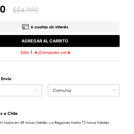
0
$
54
.
990
6 cuotas sin interés
AGREGAR AL CARRITO
Sólo
1
🔥¡Cómpralo ya!🔥
 Envío
Comuna
 a Chile
hasta en 48 horas hábiles y a Regiones hasta 72 horas hábiles.