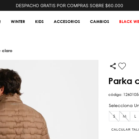
DESPACHO GRATIS POR COMPRAS SOBRE $60.000
R
WINTER
KIDS
ACCESORIOS
CAMBIOS
BLACK WE
é claro
parka 
código
:
1260105
S
M
L
CALCULAR TAL