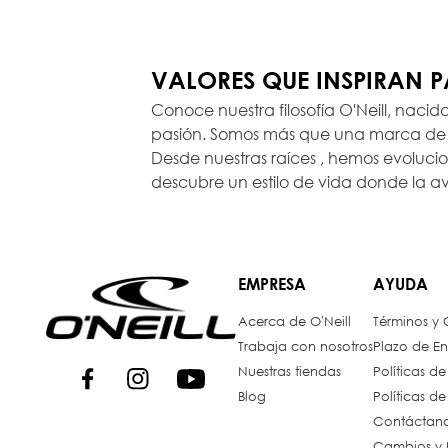
VALORES QUE INSPIRAN 
Conoce nuestra filosofía O'Neill, nacid
pasión. Somos más que una marca de r
Desde nuestras raíces , hemos evoluc
descubre un estilo de vida donde la a
EMPRESA
AYUDA
Acerca de O'Neill
Términos y
Trabaja con nosotros
Plazo de En
Nuestras tiendas
Políticas d
Blog
Políticas d
Contáctan
Cambios y 