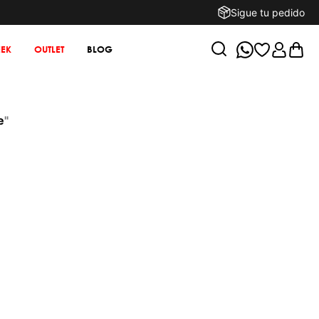
Sigue tu pedido
EK
OUTLET
BLOG
e
"