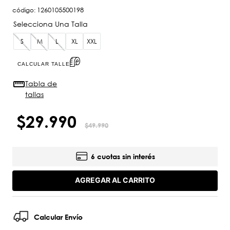
código
:
1260105500198
S
M
L
XL
XXL
CALCULAR TALLE
Tabla de
tallas
$
29
.
990
$
49
.
990
6 cuotas sin interés
AGREGAR AL CARRITO
Calcular Envío