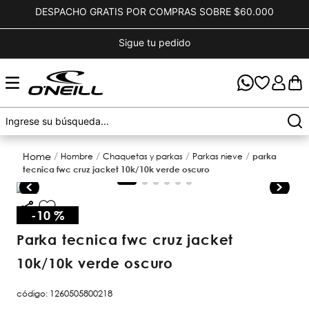
DESPACHO GRATIS POR COMPRAS SOBRE $60.000
Sigue tu pedido
hombre
chaquetas y parkas
parkas nieve
parka
tecnica fwc cruz jacket 10k/10k verde oscuro
-
10 %
parka tecnica fwc cruz jacket
10k/10k verde oscuro
código
:
1260505800218