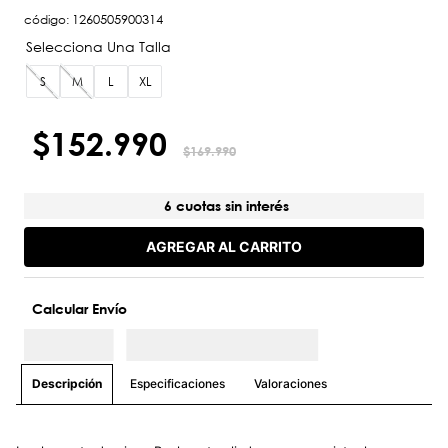
código
:
1260505900314
S
M
L
XL
$
152
.
990
$
169
.
990
6 cuotas sin interés
AGREGAR AL CARRITO
Calcular Envío
Especificaciones
Valoraciones
Descripción