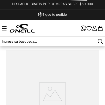
DESPACHO GRATIS POR COMPRAS SOBRE $60.000
Sigue tu pedido
OOPS!
No encontramos ningún resultado para "
parka-
pippa-verde-oscuro
"
¿Qué debo hacer?
Comprueba los términos ingresados
Intenta utilizar una sola palabra
Utiliza términos genéricos en la búsqueda