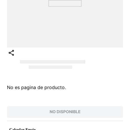
Intenta buscar sinónimos del término deseado
¡EXPLORA NUESTRO CATÁLOGO!
VALORES QUE INSPIRAN
PARA UNA VIDA
AUTÉNTICA
Conoce nuestra filosofía O'Neill, nacida del amor
por el surf y la naturaleza. Inspiramos a vivir la vida
al máximo con autenticidad y pasión. Somos más
que una marca de ropa; somos una comunidad que
valora la innovación, la juventud y la protección del
planeta. Desde nuestras raíces , hemos evolucionado