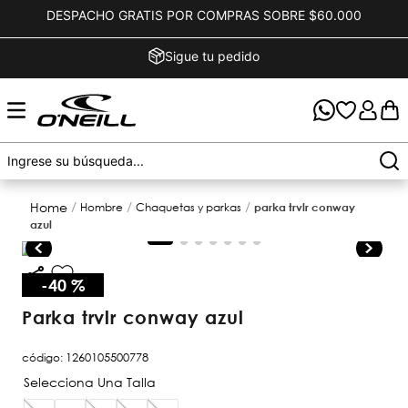
DESPACHO GRATIS POR COMPRAS SOBRE $60.000
Sigue tu pedido
hombre
chaquetas y parkas
parka trvlr conway
azul
-
40 %
parka trvlr conway azul
código
:
1260105500778