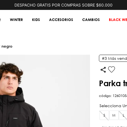
DESPACHO GRATIS POR COMPRAS SOBRE $60.000
R
WINTER
KIDS
ACCESORIOS
CAMBIOS
BLACK WE
y negro
#3
Más vend
parka 
código
:
1260105
S
M
L