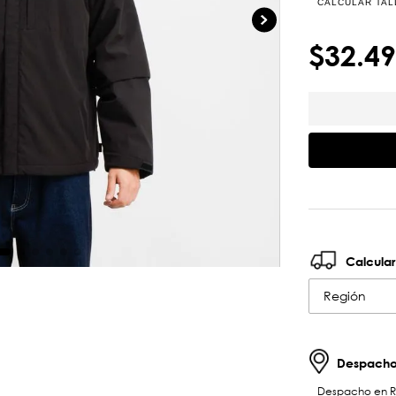
CALCULAR TAL
$
32
.
49
Calcular
Región
Despachos
Despacho en RM 