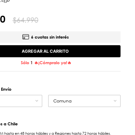
LE
0
$
64
.
990
6 cuotas sin interés
AGREGAR AL CARRITO
Sólo
1
🔥¡Cómpralo ya!🔥
 Envío
Comuna
 a Chile
hasta en 48 horas hábiles y a Regiones hasta 72 horas hábiles.