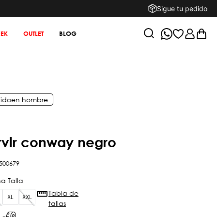
Sigue tu pedido
EK
OUTLET
BLOG
ido
en
hombre
trvlr conway negro
500679
Tabla de
XL
XXL
tallas