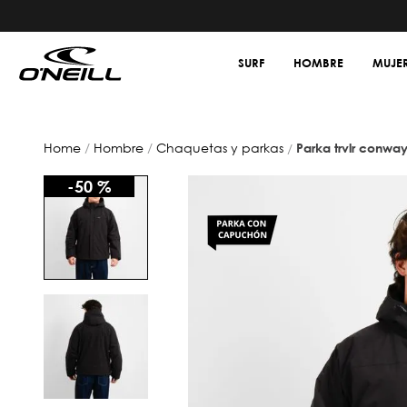
SURF
HOMBRE
MUJE
hombre
chaquetas y parkas
parka trvlr conwa
-
50 %