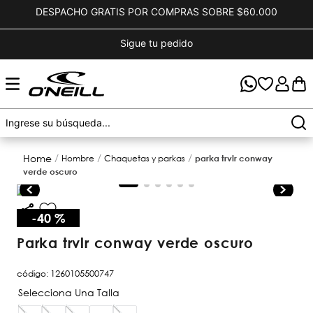
DESPACHO GRATIS POR COMPRAS SOBRE $60.000
Sigue tu pedido
hombre
chaquetas y parkas
parka trvlr conway
verde oscuro
-
40 %
parka trvlr conway verde oscuro
código
:
1260105500747