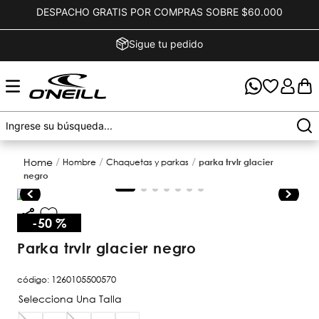
DESPACHO GRATIS POR COMPRAS SOBRE $60.000
Sigue tu pedido
hombre
chaquetas y parkas
parka trvlr glacier
negro
-
50 %
parka trvlr glacier negro
código
:
1260105500570