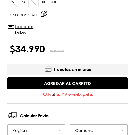
S
M
L
XL
XXL
CALCULAR TALLE
Tabla de
tallas
$
34
.
990
$
69
.
990
6 cuotas sin interés
AGREGAR AL CARRITO
Sólo
4
🔥¡Cómpralo ya!🔥
Calcular Envío
Región
Comuna