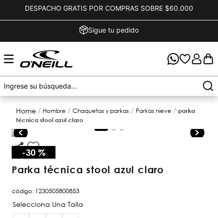
DESPACHO GRATIS POR COMPRAS SOBRE $60.000
Sigue tu pedido
hombre
chaquetas y parkas
parkas nieve
parka
técnica stool azul claro
-
30 %
parka técnica stool azul claro
código
:
1230505800853