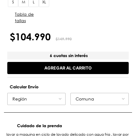
S
M
L
XL
Tabla de
tallas
$
104
.
990
$
149
.
990
6 cuotas sin interés
AGREGAR AL CARRITO
Calcular Envío
Región
Comuna
Cuidado de la prenda
lavar a maquina en ciclo de lavado delicado con agua fria , lavar por