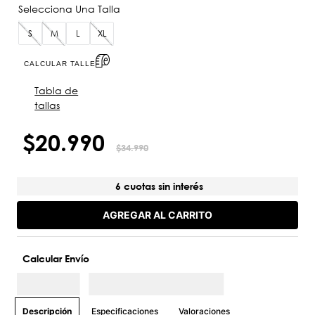
S
M
L
XL
CALCULAR TALLE
Tabla de
tallas
$
20
.
990
$
34
.
990
6 cuotas sin interés
AGREGAR AL CARRITO
Calcular Envío
Especificaciones
Valoraciones
Descripción