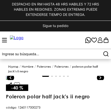
DESPACHO EN RM HASTA 48 HRS HABILES Y 72 HRS
HABILES EN REGIONES. ZONAS EXTREMAS PUEDE
EXTENDERSE TIEMPO DE ENTREGA.
Sigue tu pedido
hombre
polerones
polerones
poleron polar half
jack's ii negro
-
40 %
poleron polar half jack's ii negro
código
:
1260117000273