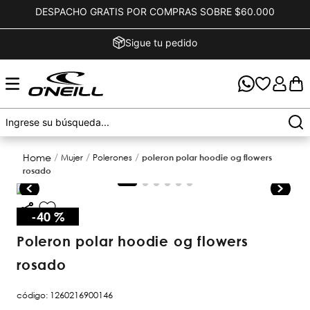
DESPACHO GRATIS POR COMPRAS SOBRE $60.000
Sigue tu pedido
mujer
polerones
poleron polar hoodie og flowers
rosado
-
40 %
poleron polar hoodie og flowers
rosado
código
:
1260216900146