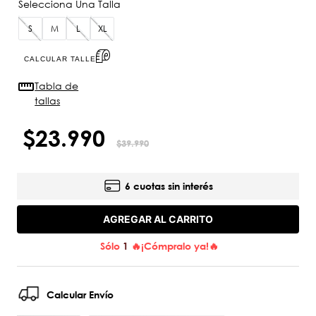
S
M
L
XL
CALCULAR TALLE
Tabla de
tallas
$
23
.
990
$
39
.
990
6 cuotas sin interés
AGREGAR AL CARRITO
Sólo
1
🔥¡Cómpralo ya!🔥
Calcular Envío