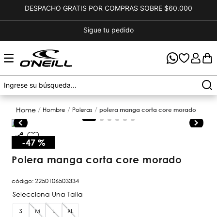
DESPACHO GRATIS POR COMPRAS SOBRE $60.000
Sigue tu pedido
hombre
poleras
polera manga corta core morado
-
47 %
polera manga corta core morado
código
:
2250106503334
S
M
L
XL